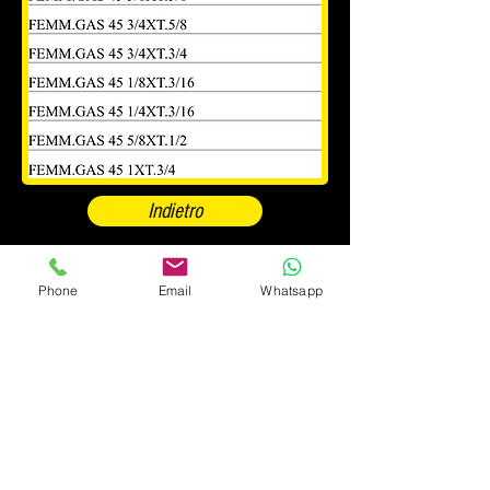
Indietro
Phone
Email
Whatsapp
#pastorericambi_oleodinamica
Pastore Carmelo, Fabrizio & C. S.r.l.
Sede Legale.: Via Gozzano 9 - 28021