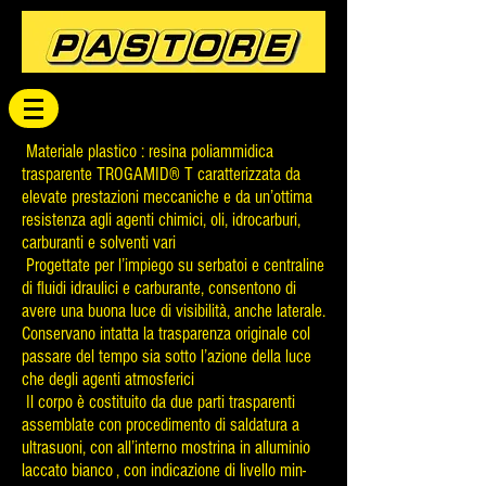
Materiale plastico : resina poliammidica
trasparente TROGAMID® T caratterizzata da
elevate prestazioni meccaniche e da un’ottima
resistenza agli agenti chimici, oli, idrocarburi,
carburanti e solventi vari
Progettate per l’impiego su serbatoi e centraline
di fluidi idraulici e carburante, consentono di
avere una buona luce di visibilità, anche laterale.
Conservano intatta la trasparenza originale col
passare del tempo sia sotto l’azione della luce
che degli agenti atmosferici
Il corpo è costituito da due parti trasparenti
assemblate con procedimento di saldatura a
ultrasuoni, con all’interno mostrina in alluminio
laccato bianco , con indicazione di livello min-