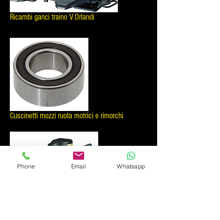
Ricambi ganci traino V.Orlandi
Cuscinetti mozzi ruota motrici e rimorchi
Phone
Email
Whatsapp
Ricambi ralle Jost