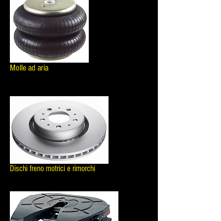
Molle ad aria
Dischi freno motrici e rimorchi