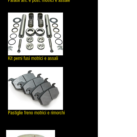
Paraoli ant. e post. motrici e assale
Kit perni fusi motrici e assali
Pastiglie freno motrici e rimorchi