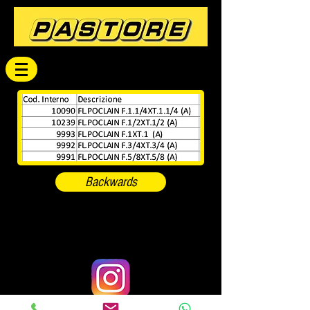
Backwards
#pastorericambi_oleodinamica